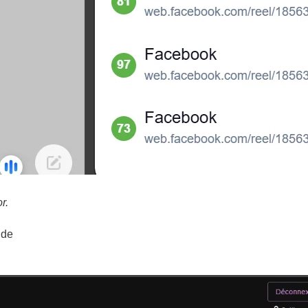
r.
 de