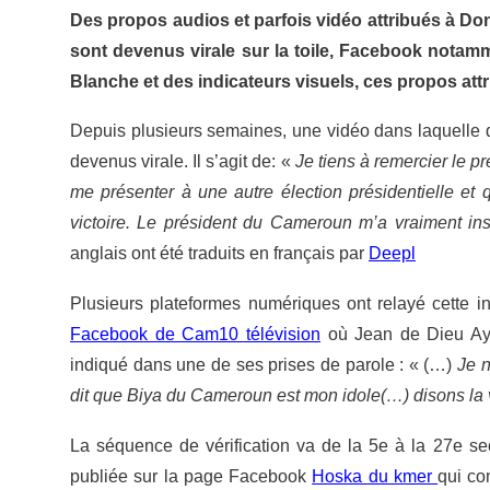
Des propos audios et parfois vidéo attribués à Don
sont devenus virale sur la toile, Facebook notamme
Blanche et des indicateurs visuels, ces propos at
Depuis plusieurs semaines, une vidéo dans laquelle d
devenus virale. Il s’agit de: «
Je tiens à remercier le 
me présenter à une autre élection présidentielle et
victoire. Le président du Cameroun m’a vraiment ins
anglais ont été traduits en français par
Deepl
Plusieurs plateformes numériques ont relayé cette 
Facebook de Cam10 télévision
où Jean de Dieu Ayi
indiqué dans une de ses prises de parole : « (…)
Je n
dit que Biya du Cameroun est mon idole(…) disons la v
La séquence de vérification va de la 5
e
à la 27
e
sec
publiée sur la page Facebook
Hoska du kmer
qui co