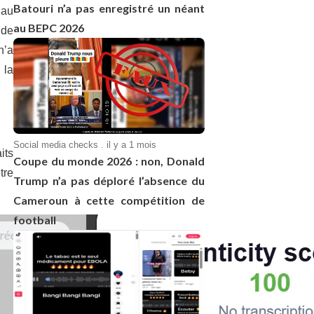
Batouri n’a pas enregistré un néant
 au
au BEPC 2026
 de
n’a
 la
Social media checks . il y a 1 mois
its
Coupe du monde 2026 : non, Donald
tre
Trump n’a pas déploré l’absence du
Cameroun à cette compétition de
football