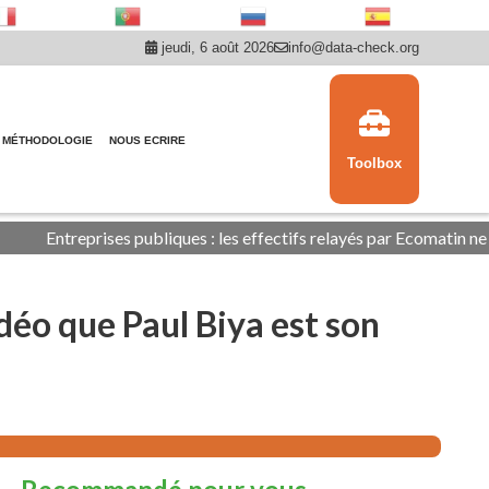
jeudi, 6 août 2026
info@data-check.org
MÉTHODOLOGIE
NOUS ECRIRE
Toolbox
ses publiques : les effectifs relayés par Ecomatin ne sont pas tous
déo que Paul Biya est son