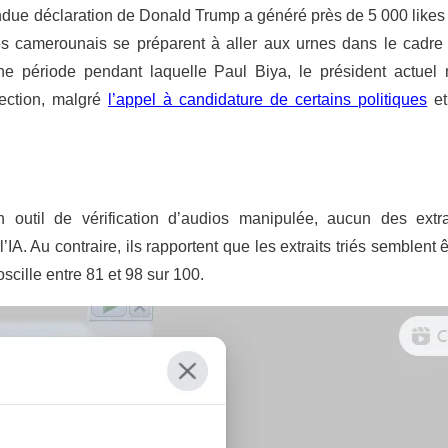
endue déclaration de Donald Trump a généré près de 5 000 likes
 les camerounais se préparent à aller aux urnes dans le cadre
ne période pendant laquelle Paul Biya, le président actuel 
élection, malgré
l’appel à candidature de certains politiques
et
n outil de vérification d’audios manipulée, aucun des extra
IA. Au contraire, ils rapportent que les extraits triés semblent ê
scille entre 81 et 98 sur 100.