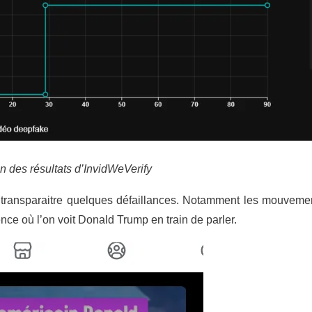
n des résultats d’InvidWeVerify
ent transparaitre quelques défaillances. Notamment les mouveme
uence où l’on voit Donald Trump en train de parler.