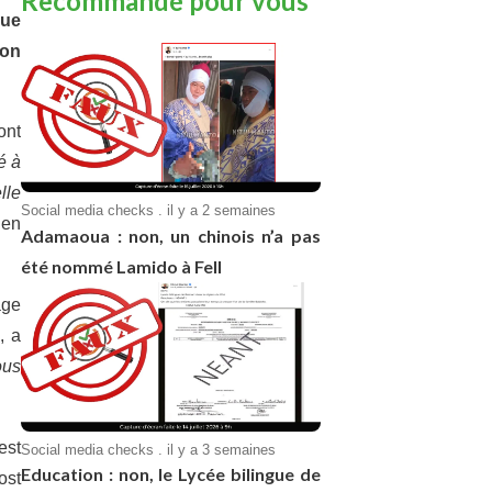
Recommandé pour vous
que
son
ont
é à
lle
Social media checks . il y a 2 semaines
 en
Adamaoua : non, un chinois n’a pas
été nommé Lamido à Fell
age
, a
us
est
Social media checks . il y a 3 semaines
Education : non, le Lycée bilingue de
ost