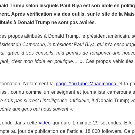
ald Trump selon lesquels Paul Biya est son idole en politi
nt. Après vérification via des outils, sur le site de la Mai
tribués à Donald Trump ne sont pas avérés.
es propos attribués à Donald Trump, le président américain, s
président du Cameroun, le président Paul Biya, qui m’a encourag
 qui, grâce à ses conseils, m’a permis de remporter une nouve
piré, c’est mon idole en politique…
». Ces propos véhiculés
information. Notamment la
page YouTube Mbaomonda
et la p
ssi, connu comme un enseignant et journaliste camerounais
e sais pas si c’est l’intelligence artificielle, il (
Donald Trump)
vo
érité aux gens qui nous suivent »
.
onde dans cette
vidéo
qui dure 1 minute 29 secondes. Elle 
mpte au jour de publication de l’article, 18 000 followers. Ce p