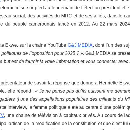
ateforme mise sur pied au lendemain de l’élection présidentielle
réseau social, des activités du MRC et de ses alliés, dans le ca
que du
peuple camerounais lancé en 2012. Au 22 mars 2024,
tte Ekwe, sur la chaine YouTube
G&J MEDIA
, dont l’un des suj
es politiques de l’opposition pour 2025 ?
». G&J MEDIA se prése
but est de fournir la vraie information et vous connecter avec 
u
présentateur de savoir la réponse que donnera Henriette Ekwe
le, elle répond : «
Je ne pense pas qu’ils puissent me deman
rigadiers (l’une des appellations populaires des militants du 
tte interview, la femme politique a été au centre d’une polémiq
TV
, une chaine de télévision à capitaux privés. Au cours de lad
pal artisan de la modification de la constitution et que c’est lui 