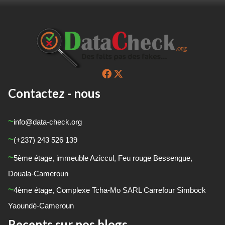
Contactez - nous
info@data-check.org
(+237) 243 526 139
5
ème
étage, immeuble Aziccul, Feu rouge Bessengue,
Douala-Cameroun
4
ème
étage, Complexe Tcha-Mo SARL Carrefour Simbock
Yaoundé-Cameroun
Recents sur nos blogs