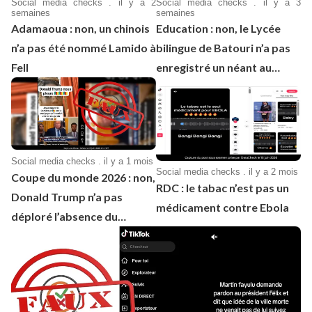
Social media checks . il y a 2
Social media checks . il y a 3
semaines
semaines
Adamaoua : non, un chinois
Education : non, le Lycée
n’a pas été nommé Lamido à
bilingue de Batouri n’a pas
Fell
enregistré un néant au
BEPC 2026
Social media checks . il y a 1 mois
Social media checks . il y a 2 mois
Coupe du monde 2026 : non,
RDC : le tabac n’est pas un
Donald Trump n’a pas
médicament contre Ebola
déploré l’absence du
Cameroun à cette
compétition de football