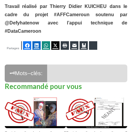
Travail réalisé par Thierry Didier KUICHEU dans le
cadre du projet #AFFCameroun soutenu par
@Defyhatenow avec l’appui technique de
#DataCameroon
Facebook
LinkedIn
WhatsApp
Twitter
Imprimer
E-mail
Ajouter aux favoris
Bluesky
Partages
Recommandé pour vous