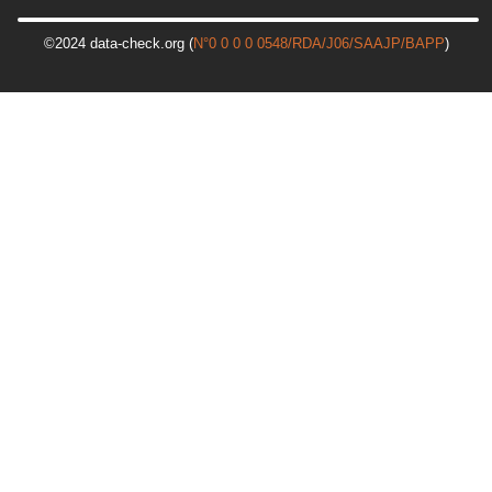
©2024 data-check.org (
N°0 0 0 0 0548/RDA/J06/SAAJP/BAPP
)