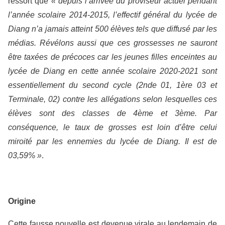
ressort que
« depuis l’arrivée du proviseur actuel pendant
l’année scolaire 2014-2015, l’effectif général du lycée de
Diang n’a jamais atteint 500 élèves tels que diffusé par les
médias. Révélons aussi que ces grossesses ne sauront
être taxées de précoces car les jeunes filles enceintes au
lycée de Diang en cette année scolaire 2020-2021 sont
essentiellement du second cycle (2
nde
01, 1
ère
03 et
Terminale, 02) contre les allégations selon lesquelles ces
élèves sont des classes de 4
ème
et 3
ème.
Par
conséquence, le taux de grosses est loin d’être celui
miroité par les ennemies du lycée de Diang. Il est de
03,59% »
.
Origine
Cette fausse nouvelle est devenue virale au lendemain de