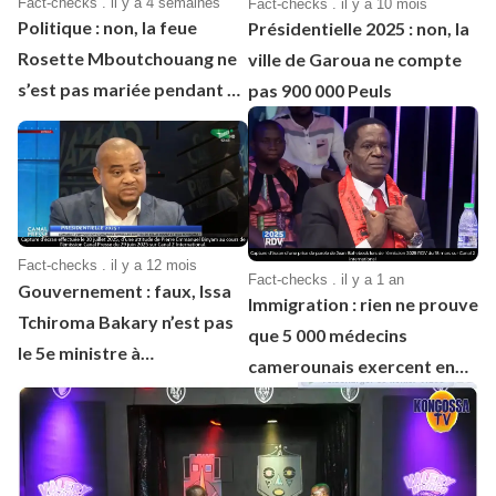
Fact-checks . il y a 4 semaines
Fact-checks . il y a 10 mois
Politique : non, la feue
Présidentielle 2025 : non, la
Rosette Mboutchouang ne
ville de Garoua ne compte
s’est pas mariée pendant sa
pas 900 000 Peuls
mandature
Fact-checks . il y a 12 mois
Fact-checks . il y a 1 an
Gouvernement : faux, Issa
Immigration : rien ne prouve
Tchiroma Bakary n’est pas
que 5 000 médecins
le 5e ministre à
camerounais exercent en
démissionner depuis 1982
France