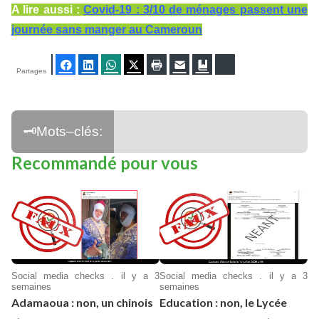
A lire aussi :
Covid-19 : 3/10 de ménages passent une
journée sans manger au Cameroun
Facebook
LinkedIn
WhatsApp
Twitter
Imprimer
E-mail
Ajouter aux favoris
Bluesky
Partages
Recommandé pour vous
Social media checks . il y a 3
Social media checks . il y a 3
semaines
semaines
Adamaoua : non, un chinois
Education : non, le Lycée