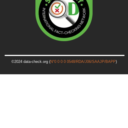
©2024 data-check.org (
N°0 0 0 0 0548/RDA/J06/SAAJP/BAPP
)