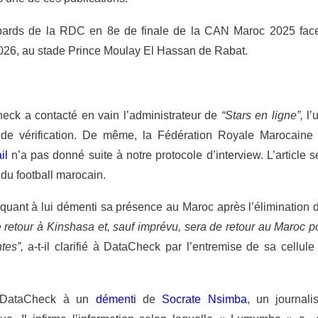
ards de la RDC en 8e de finale de la CAN Maroc 2025 fac
r 2026, au stade Prince Moulay El Hassan de Rabat.
Check a contacté en vain l’administrateur de
“Stars en ligne”,
l’
 de vérification. De même, la Fédération Royale Marocaine
ail
n’a pas donné suite à notre protocole d’interview. L’article s
 du football marocain.
 quant à lui démenti sa présence au Maroc après l’élimination 
e retour à Kinshasa et, sauf imprévu, sera de retour au Maroc p
ntes”,
a-t-il clarifié à DataCheck par l’entremise de sa cellule
 DataCheck à un
démenti
de
Socrate Nsimba
, un journalis