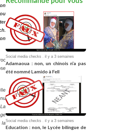
Recommandé pour vous
ion
 ou
ter
ch.
ion
Social media checks . il y a 3 semaines
roc
Adamaoua : non, un chinois n’a pas
ose
été nommé Lamido à Fell
lle
enu
 La
age
Social media checks . il y a 3 semaines
 la
Education : non, le Lycée bilingue de