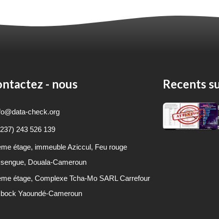
ntactez - nous
Recents su
fo@data-check.org
237) 243 526 139
ème
étage, immeuble Aziccul, Feu rouge
sengue, Douala-Cameroun
ème
étage, Complexe Tcha-Mo SARL Carrefour
bock Yaoundé-Cameroun