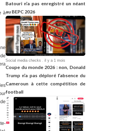
Batouri n’a pas enregistré un néant
au BEPC 2026
e à
une
 de
Social media checks . il y a 1 mois
era
Coupe du monde 2026 : non, Donald
Trump n’a pas déploré l’absence du
Cameroun à cette compétition de
des
football
our
 de
te-