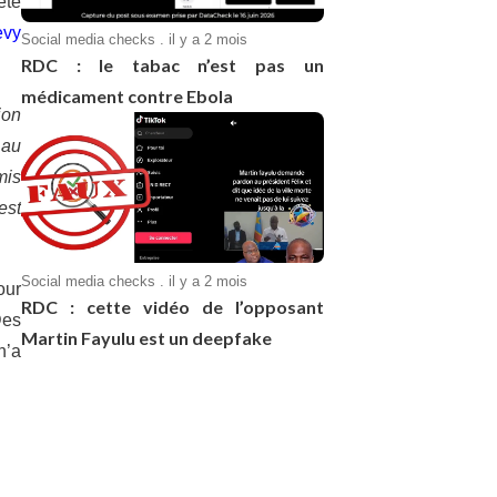
été
evy
Social media checks . il y a 2 mois
RDC : le tabac n’est pas un
médicament contre Ebola
ion
 au
mis
est
Social media checks . il y a 2 mois
our
RDC : cette vidéo de l’opposant
Des
Martin Fayulu est un deepfake
n’a