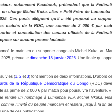
ciaux, notamment Facebook, prétendent que la Fédérat
e en charge Michel Kuka, alias « Petit-Frère de Lumumba
25. Ces posts allèguent qu’il a été proposé au suppor
t les matchs de la RDC, une somme de 2 000 € par mat
orter et consultation des canaux officiels de la Fédérat
 repose sur aucune preuve factuelle.
nnoncé le maintien du supporter congolais Michel Kuka, au Ma
) 2025, prévue le
dimanche 18 janvier 2026
. Une finale qui opp
suivies (
1
,
2
et
3
) font mention de deux informations. D’abord ce
ards de la République Démocratique du Congo
(RDC) dev
e de sa prime de 2 000 € par match pour poursuivre l’aventure.
«
si de rendre un hommage à Lumumba VEA Michel Nkuka, vis
comme l’invité du peuple marocain et restera jusqu’à la fin de
s une de ces publications.