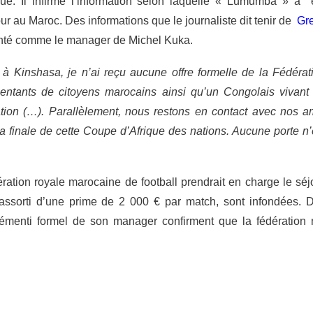
ue. Il infirme l’information selon laquelle « Lumumba » a 
r au Maroc. Des informations que le journaliste dit tenir de
Gr
senté comme le manager de Michel Kuka.
 à Kinshasa, je n’ai reçu aucune offre formelle de la Fédérat
ésentants de citoyens marocains ainsi qu’un Congolais vivant
tion (…). Parallèlement, nous restons en contact avec nos a
 la finale de cette Coupe d’Afrique des nations. Aucune porte n’
ration royale marocaine de football prendrait en charge le séj
assorti d’une prime de 2 000 € par match, sont infondées. 
e démenti formel de son manager confirment que la fédération 