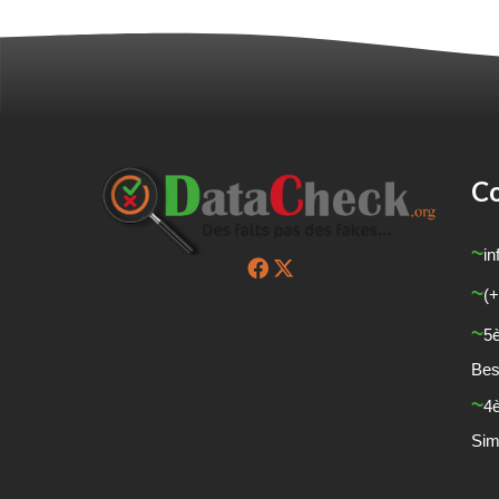
Co
in
(+
5
Bes
4
Sim