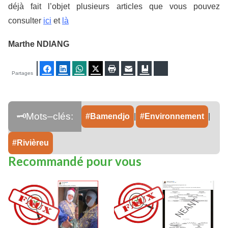
déjà fait l’objet plusieurs articles que vous pouvez
consulter
ici
et
là
Marthe NDIANG
Facebook
LinkedIn
WhatsApp
Twitter
Imprimer
E-mail
Ajouter aux favoris
Bluesky
Partages
Bamendjo
|
Environnement
|
Rivièreu
Recommandé pour vous