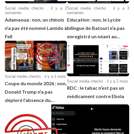
Social media checks . il y a 2
Social media checks . il y a 3
semaines
semaines
Adamaoua : non, un chinois
Education : non, le Lycée
n’a pas été nommé Lamido à
bilingue de Batouri n’a pas
Fell
enregistré un néant au
BEPC 2026
Social media checks . il y a 1 mois
Social media checks . il y a 2 mois
Coupe du monde 2026 : non,
RDC : le tabac n’est pas un
Donald Trump n’a pas
médicament contre Ebola
déploré l’absence du
Cameroun à cette
compétition de football