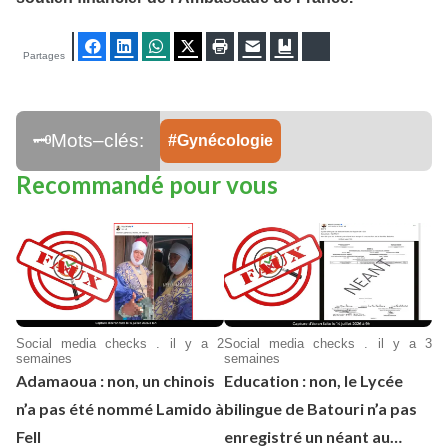
Facebook
LinkedIn
WhatsApp
Twitter
Imprimer
E-mail
Ajouter aux favoris
Bluesky
Partages
Gynécologie
Recommandé pour vous
Social media checks . il y a 2
Social media checks . il y a 3
semaines
semaines
Adamaoua : non, un chinois
Education : non, le Lycée
n’a pas été nommé Lamido à
bilingue de Batouri n’a pas
Fell
enregistré un néant au