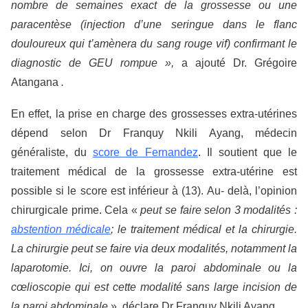
nombre de semaines exact de la grossesse ou une
paracentèse (injection d’une seringue dans le flanc
douloureux qui t’amènera du sang rouge vif) confirmant le
diagnostic de GEU rompue »,
a ajouté Dr. Grégoire
Atangana
.
En effet, la prise en charge des grossesses extra-utérines
dépend selon Dr Franquy Nkili Ayang, médecin
généraliste, du
score de Fernandez
. Il soutient que le
traitement médical de la grossesse extra-utérine est
possible si le score est inférieur à (13). Au- delà, l’opinion
chirurgicale prime. Cela «
peut se faire selon 3 modalités :
abstention médicale
; le traitement médical et la chirurgie.
La chirurgie peut se faire via deux modalités, notamment la
laparotomie. Ici, on ouvre la paroi abdominale ou la
cœlioscopie qui est cette modalité sans large incision de
la paroi abdominale
», déclare Dr Franquy Nkili Ayang.