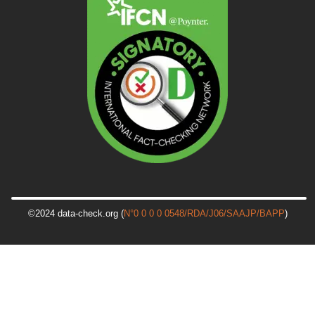
©2024 data-check.org (
N°0 0 0 0 0548/RDA/J06/SAAJP/BAPP
)