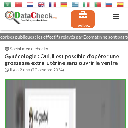
Toolbox
s effectifs relayés par Ecomatin ne sont pas tous exacts
Adam
Social media checks
Gynécologie : Oui, il est possible d’opérer une
grossesse extra-utérine sans ouvrir le ventre
il y a 2 ans (10 octobre 2024)