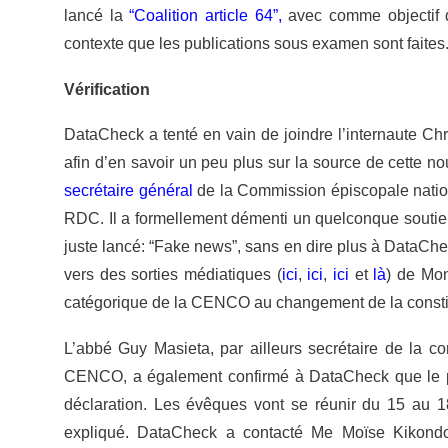
lancé la
“Coalition article 64”
,
avec comme objectif de
contexte que les publications sous examen sont faites
Vérification
DataCheck a tenté en vain de joindre l’internaute Chr
afin d’en savoir un peu plus sur la source de cette
secrétaire général
de la Commission épiscopale natio
RDC. Il a formellement démenti un quelconque souti
juste lancé:
“Fake news”,
sans en dire plus à DataChe
vers des sorties médiatiques (
ici
,
ici
,
ici
et
là
) de Mon
catégorique de la CENCO au changement de la consti
L’abbé Guy Masieta, par ailleurs secrétaire de la 
CENCO, a également confirmé à DataCheck que le 
déclaration. Les évêques vont se réunir du 15 au 18 
expliqué. DataCheck a contacté Me Moïse Kikond