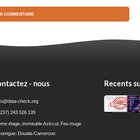
ntactez - nous
Recents su
fo@data-check.org
237) 243 526 139
ème
étage, immeuble Aziccul, Feu rouge
sengue, Douala-Cameroun