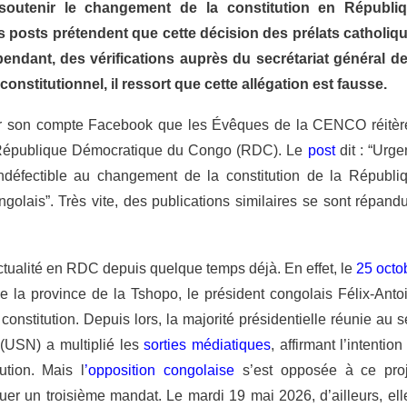
 soutenir le changement de la constitution en Républi
posts prétendent que cette décision des prélats catholiq
pendant, des vérifications auprès du secrétariat général de
nstitutionnel, il ressort que cette allégation est fausse.
sur son compte Facebook que les Évêques de la CENCO réitèr
la République Démocratique du Congo (RDC). Le
post
dit :
“Urgen
défectible au changement de la constitution de la Républi
ngolais”.
Très vite, des publications similaires se sont répand
’actualité en RDC depuis quelque temps déjà. En effet, le
25 octo
e la province de la Tshopo, le président congolais Félix-Anto
constitution. Depuis lors, la majorité présidentielle réunie au s
 (USN) a multiplié les
sorties
médiatiques
, affirmant l’intention
ution. Mais l
’
opposition congolaise
s’est opposée à ce proj
uer un troisième mandat. Le mardi 19 mai 2026, d’ailleurs, ell