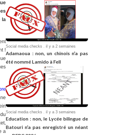
que
ues
 la
ent
Social media checks . il y a 2 semaines
t !
Adamaoua : non, un chinois n’a pas
que
été nommé Lamido à Fell
ues
bre
ine
ein
Social media checks . il y a 3 semaines
 du
Education : non, le Lycée bilingue de
et,
Batouri n’a pas enregistré un néant
e a