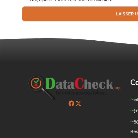
Co
in
(+
5
Bes