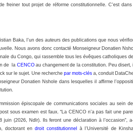
 freiner tout projet de réforme constitutionnelle. C’est dans
.
istian Baka, l’un des auteurs des publications que nous vérifio
 nouvelle. Nous avons donc contacté Monseigneur Donatien Nsho
nale du Congo, qui rassemble tous les évêques catholiques de
en de la
CENCO
au changement de la constitution. Peu disert, i
ck sur le sujet. Une recherche
par mots-clés
a, conduit DataCh
seigneur Donatien Nshole dans lesquelles il affirme l’opposit
tution.
commission épiscopale de communications sociales au sein de
post sous examen est faux.
“La CENCO n’a pas fait une parei
juin (2026, Ndlr). Ils feront une déclaration à l’occasion”,
a-
o, doctorant en
droit constitutionnel
à l’Université de Kinsh