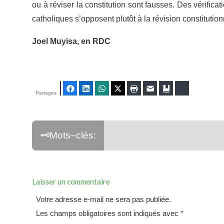
ou à réviser la constitution sont fausses. Des vérifi
catholiques s’opposent plutôt à la révision constituti
Joel Muyisa, en RDC
Facebook
LinkedIn
WhatsApp
Twitter
Imprimer
E-mail
Ajouter aux fav
Bluesky
Partages
Laisser un commentaire
Votre adresse e-mail ne sera pas publiée.
Les champs obligatoires sont indiqués avec
*