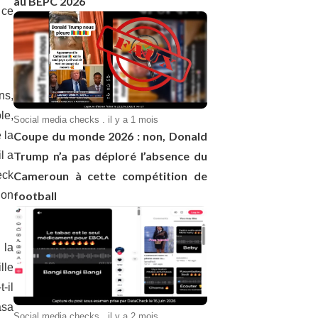
au BEPC 2026
 ce
ns,
le,
Social media checks . il y a 1 mois
Coupe du monde 2026 : non, Donald
 la
Trump n’a pas déploré l’absence du
l a
Cameroun à cette compétition de
eck
football
ion
 la
lle
t-il
asa
Social media checks . il y a 2 mois