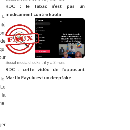
RDC : le tabac n’est pas un
médicament contre Ebola
 la
ité
ont
 de
qui
our
Social media checks . il y a 2 mois
RDC : cette vidéo de l’opposant
Martin Fayulu est un deepfake
le,
 Le
 la
nel
ger