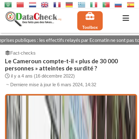
Toolbox
ectifs relayés par Ecomatin ne sont pas tous exacts
Adamaoua 
Fact-checks
Le Cameroun compte-t-il « plus de 30 000
personnes » atteintes de surdité ?
il y a 4 ans (16 décembre 2022)
~ Derniere mise à jour le 6 mars 2024, 14:32