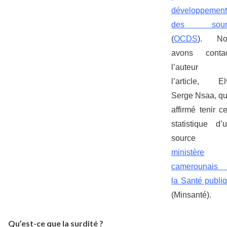
développement
des sour
(
OCDS
). No
avons contac
l’auteur 
l’article, El
Serge Nsaa, qu
affirmé tenir ce
statistique d’
source 
ministère
camerounais 
la Santé publi
(Minsanté).
Qu’est-ce que la surdité ?