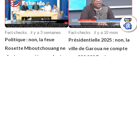
Fact-checks . il y a 3 semaines
Fact-checks . il y a 10 mois
Politique : non, la feue
Présidentielle 2025 : non, la
Rosette Mboutchouang ne
ville de Garoua ne compte
s’est pas mariée pendant sa
pas 900 000 Peuls
mandature
Fact-checks . il y a 12 mois
Fact-checks . il y a 1 an
Gouvernement : faux, Issa
Immigration : rien ne prouve
Tchiroma Bakary n’est pas
que 5 000 médecins
le 5e ministre à
camerounais exercent en