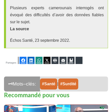
Plusieurs experts camerounais interrogés ont
évoqué des difficultés d’avoir des données fiables
sur le sujet.
La source
Échos Santé, 23 septembre 2022.
Facebook
LinkedIn
WhatsApp
Twitter
Imprimer
E-mail
Ajouter aux favoris
Bluesky
Partages
Santé
|
Surdité
Recommandé pour vous